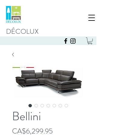
DÉCOLUX
Bellini
Price
CA$6,299.95