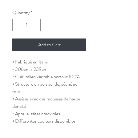
Quantity
*
Add to Cart
◦ Fabriqué en Italie
◦ 306cm x 239cm
◦ Cuir Italien véritable partout 100%
◦ Structure en bois solide, séché au
four
◦ Assises avec des mousses de haute
densité
◦ Appuie-têtes amovibles
◦ Differentes couleurs disponibles
.
.