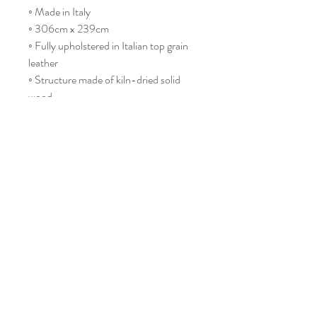
◦ Made in Italy
◦ 306cm x 239cm
◦ Fully upholstered in Italian top grain
leather
◦ Structure made of kiln-dried solid
wood
◦ High density foam
◦ Adjustable headrests
◦ Wide selection of colours available
Follow Us!
Contact
Tel:
514-865-4283
Email:
info@decoluximports.com
Hours of Operation
Address
2230 46e Avenue
Les visites sont sur rendez-