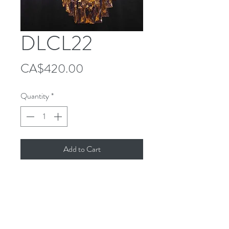
DLCL22
Price
CA$420.00
Quantity
*
Add to Cart
Follow Us!
Contact
Tel:
514-865-4283