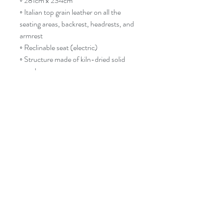
◦ 281cm x 234cm
◦ Italian top grain leather on all the
seating areas, backrest, headrests, and
armrest
◦ Reclinable seat (electric)
◦ Structure made of kiln-dried solid
wood
◦ Pocket springs introduced inside the
seats to offer a durable comfort
◦ Adjustable headrests
Follow Us!
Contact
Tel:
514-865-4283
Email:
info@decoluximports.com
Hours of Operation
Address