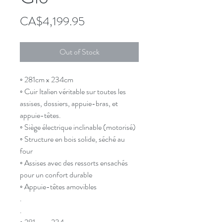
Price
CA$4,199.95
Out of Stock
◦ 281cm x 234cm
◦ Cuir Italien véritable sur toutes les
assises, dossiers, appuie-bras, et
appuie-têtes.
◦ Siège électrique inclinable (motorisé)
◦ Structure en bois solide, séché au
four
◦ Assises avec des ressorts ensachés
pour un confort durable
◦ Appuie-têtes amovibles
.
.