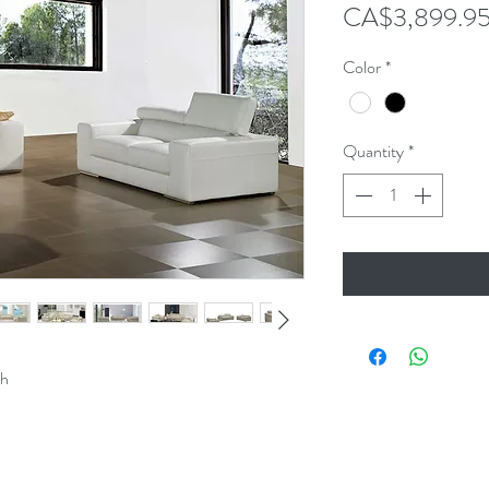
CA$3,899.9
Color
*
Quantity
*
ch