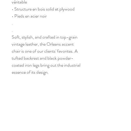
véritable
• Structure en bois solid et plywood
• Pieds en acier noir
.
.
Soft, stylish, and crafted in top-grain
vintage leather, the Orleans accent
chair is one of our clients' favorites. A
tufted backrest and black powder-
coated iron legs bring out the industrial
essence of its design.
• Full upholstery in genuine top grain
vintage leather
• Frame in plywood and solid kiln-dried
wood
• Powder-coated black metal legs