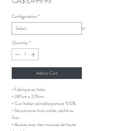
Price
CA$5,499.95
Configuration
*
Quantity
*
Add to Cart
◦ Fabriqué en Italie
◦ 287cm x 229cm
◦ Cuir Italien véritable partout 100%
◦ Structure en bois solide, séché au
four
◦ Assises avec des mousses de haute