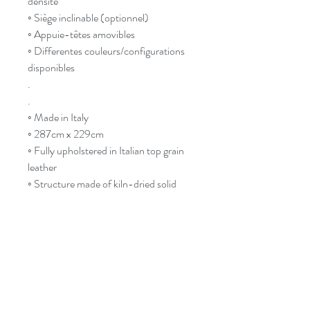
densité
◦ Siège inclinable (optionnel)
◦ Appuie-têtes amovibles
◦ Differentes couleurs/configurations
disponibles
.
.
◦ Made in Italy
◦ 287cm x 229cm
◦ Fully upholstered in Italian top grain
leather
◦ Structure made of kiln-dried solid
wood
◦ High density foam
◦ Reclining seat (optional)
◦ Adjustable headrests
◦ Wide selection of
colours/configurations available